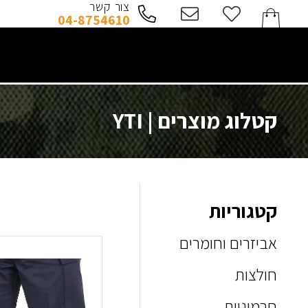
צור קשר
04-8754610
No products in the cart.
קטלוג מוצרים | YTI
קטגוריות
אביזרים וחומרים
חולצות
חרמוניות