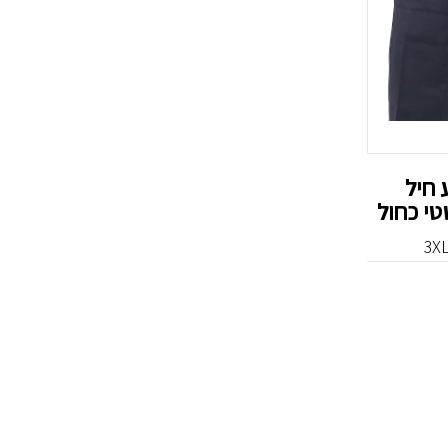
 חיל
טי כחול
3XL